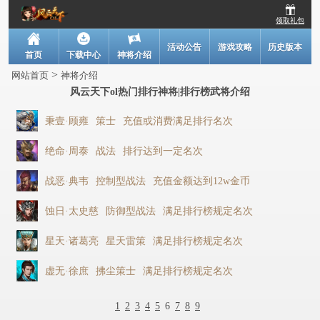
领取礼包
活动公告
游戏攻略
历史版本
首页
下载中心
神将介绍
>
网站首页
神将介绍
风云天下ol热门排行神将|排行榜武将介绍
秉壹·顾雍
策士
充值或消费满足排行名次
绝命·周泰
战法
排行达到一定名次
战恶·典韦
控制型战法
充值金额达到12w金币
蚀日·太史慈
防御型战法
满足排行榜规定名次
星天·诸葛亮
星天雷策
满足排行榜规定名次
虚无·徐庶
拂尘策士
满足排行榜规定名次
1
2
3
4
5
6
7
8
9