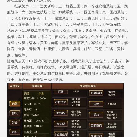
一：征战势力；二：过关斩将；三：雄霸三国；四：命魂命格系统；五：跨
服战斗；六：巅峰竞技场；七：神武系统；八：国王争霸；九：国战系统；
十：魂石科技及炼魂；十一：徽章系统；十二：上古遗阵；十三：银矿战；
十四：群英镑；十五：国家宿敌；十六：科举考试；十七：枢密院系统
风云天下OL里资源主要有：金币，银币，魂石，紫命魂，蓝命魂，红命魂，
战绩，军工，威望，神武点，神武令，荣誉，军令，仕女图，高级仕女图，
兽羽，朱贝，森木，美玉，赤铜，徽章及徽章碎片，军统功勋，天下币，炼
阵石，金券，青梅酒，杜康酒，九酝春，兵牌，帅印，玉玺，军备，竞技
点，精魂等。
随着风云天下OL游戏不断的版本升级，后续又加入了上古遗阵、天宫府、神
器系统、头像框、巅峰竞技场、讨伐黑山军、通天塔、每日挑战、试炼之
路、远征剿匪、主公系统和讨伐黑山军等玩法。并且加入了如鲁班之书、金
香玉、五色石、神器等一系列资源。