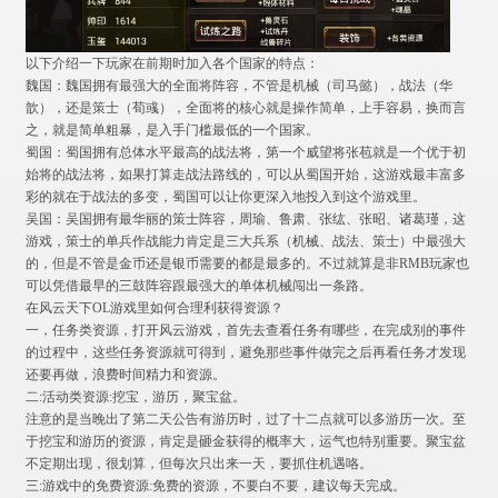
以下介绍一下玩家在前期时加入各个国家的特点：
魏国：魏国拥有最强大的全面将阵容，不管是机械（司马懿），战法（华
歆），还是策士（荀彧），全面将的核心就是操作简单，上手容易，换而言
之，就是简单粗暴，是入手门槛最低的一个国家。
蜀国：蜀国拥有总体水平最高的战法将，第一个威望将张苞就是一个优于初
始将的战法将，如果打算走战法路线的，可以从蜀国开始，这游戏最丰富多
彩的就在于战法的多变，蜀国可以让你更深入地投入到这个游戏里。
吴国：吴国拥有最华丽的策士阵容，周瑜、鲁肃、张纮、张昭、诸葛瑾，这
游戏，策士的单兵作战能力肯定是三大兵系（机械、战法、策士）中最强大
的，但是不管是金币还是银币需要的都是最多的。不过就算是非RMB玩家也
可以凭借最早的三鼓阵容跟最强大的单体机械闯出一条路。
在风云天下OL游戏里如何合理利获得资源？
一，任务类资源，打开风云游戏，首先去查看任务有哪些，在完成别的事件
的过程中，这些任务资源就可得到，避免那些事件做完之后再看任务才发现
还要再做，浪费时间精力和资源。
二:活动类资源:挖宝，游历，聚宝盆。
注意的是当晚出了第二天公告有游历时，过了十二点就可以多游历一次。至
于挖宝和游历的资源，肯定是砸金获得的概率大，运气也特别重要。聚宝盆
不定期出现，很划算，但每次只出来一天，要抓住机遇咯。
三:游戏中的免费资源:免费的资源，不要白不要，建议每天完成。