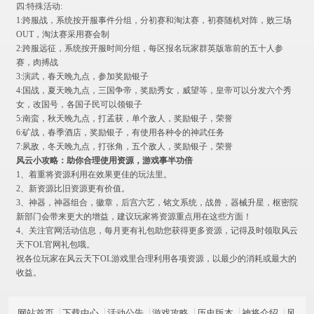
四:特殊活动:
1:跨服战，系统按开服事件分组，分初赛和淘汰赛，初赛随机对阵，败三场
OUT，淘汰赛采用赛会制
2:跨服远征，系统按开服时间分组，每区报名玩家群英版靠前的五十人参
赛，肉搏战
3:演武，春天晚九点，参加奖励银子
4:国战，夏天晚九点，三国争帝，奖励秀女，威望等，皇帝可以分发六个秀
女，改国号，各国子民可以领银子
5:南蛮，秋天晚九点，打孟获，单个敌人，奖励银子，荣誉
6:矿战，春季酒店，奖励银子，有使用各种令的神武任务
7:夙敌，冬天晚九点，打张角，五个敌人，奖励银子，荣誉
风云小攻略：助你合理使用资源，游戏事半功倍
1、着重将资源利用在效果更佳的玩法里。
2、新资源比旧资源更有价值。
3、神器，神器组合，徽章，后宫六艺，铭文系统，战兽，器械升星，枢密院
新部门会带来更大的增益，建议玩家将资源重点用在这些方面！
4、关注官网活动信息，每月更有礼包助您获得更多资源，记得及时领取
风云
天下OL官网礼包
哦。
祝各位玩家在风云天下OL游戏里合理利用各项资源，以最少的消耗或最大的
收益。
网站首页
下载中心
活动公告
游戏攻略
历史版本
神将介绍
风