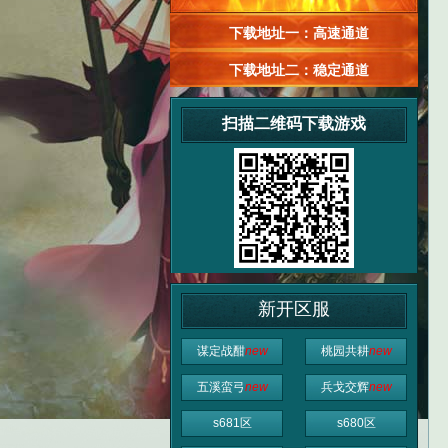
下载地址一：高速通道
下载地址二：稳定通道
扫描二维码下载游戏
新开区服
谋定战酣
new
桃园共耕
new
五溪蛮弓
new
兵戈交辉
new
s681区
s680区