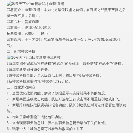
武将简介：血裔·袁绍：本为北方诸侯联盟之首领，在官渡之战败于曹操之后
就一蹶不振，后病亡。
武将兵种：贵族血骑
武将属性：统165勇190智160
招募费用：30000 银币
武将战法：千里奔袭(士气满发动,攻击敌纵排,一定几率2次攻击,保留100士
气)
二、新增神武科技
l 白虎堂诏令完成后将在获得“神武点”的基础上，额外增加“神武令”的获得。
l 白虎堂新增部分诏令任务。
l 原神武科技全部升至30级或以上时，将出现7项新神武科技。
l 新神武科技主要消耗“神武令”进行升级。
三、优化游戏内容
1．全面优化战报功能，解决了战报显示与实际结果不符的情况。
2．新增兵团连续攻击功能，队伍可连续进行攻击而不用重新创建或加入。
3．新增跨服组队战队员确认报名功能，队长创建队伍时可选择是否使用该功
能。
4．增加了巅峰宝物“一键分解”功能。
5．当出现新聊天信息时，弹出的聊天信息提示增加了关闭按钮。
6．玩家个人主城信息页可以看到与敌国的关系了。