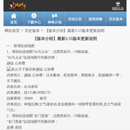
领取礼包
活动公告
游戏攻略
历史版本
首页
下载中心
神将介绍
>
>
网站首页
历史版本
【版本介绍】最新3.55版本更新说明
【版本介绍】最新3.55版本更新说明
一、新增征战地图
1、增加征战地图“白马义从”，过图奖励为：10级战魂。
“白马义从”征战地图可招募武将：
趫猛·公孙瓒
武将简介：趫猛·公孙瓒：汉末豪雄，机智善辩，擅能将兵，割据幽州一带，
天下瞩目。
武将兵种：白马将军
武将属性：统155勇190智170
招募费用：30000 银币
武将战法：神鬼乱舞(士气满发动,攻击敌横向一排附带普通伤害,且士气保留
75点）
2、增加征战地图“名门贵族”，过图奖励为：10级战魂。
“名门贵族”征战地图可招募武将：
血裔·袁绍