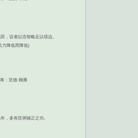
屯田，议者以浩智略足以绥边。
兵力降低而降低)
将：至德·顾雍
九年，多有匡弼辅正之功。