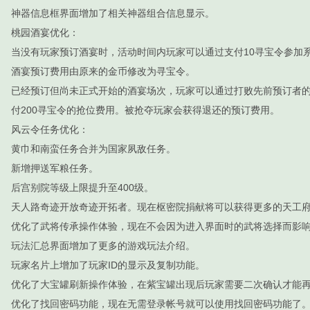
神器信息框界面增加了相关神器组合信息显示。
桃园酒宴优化：
当没有玩家预订酒宴时，活动时间内玩家可以通过支付10寻宝令参加系
酒宴预订费用由原来的金币修改为寻宝令。
已经预订但尚未正式开始的酒宴场次，玩家可以通过打败先前预订者
付200寻宝令的抢位费用。被抢夺玩家会获得退还的预订费用。
风云令任务优化：
黄巾和南蛮任务合并为国家夙敌任务。
新增押送军粮任务。
后宫别院等级上限提升至400级。
天人路奇迹开放奇迹开拓者。现在枢密院捐献将可以获得更多的天工
优化了武将传承操作体验，现在不会因为进入界面时的武将选择而影
玩法汇总界面增加了更多的游戏玩法介绍。
玩家名片上增加了玩家ID的显示及复制功能。
优化了大宝罐刷新操作体验，在紫宝罐出现后玩家需要二次确认才能
优化了找回密码功能，现在无需登录帐号就可以使用找回密码功能了