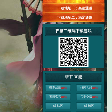
下载地址一：高速通道
下载地址二：稳定通道
扫描二维码下载游戏
新开区服
谋定战酣
new
桃园共耕
new
五溪蛮弓
new
兵戈交辉
new
s681区
s680区