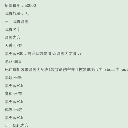
招募费用：50000
武将战法：无
三、武将调整
武将名字
调整内容
天香·小乔
统勇智+30，提升我方防御lv3调整为防御lv7
绝命·周泰
死亡抗拒效果调整为免疫1次致命伤害并且恢复80%兵力（boss类np
统领·张鲁
统勇智+15
魔祖·吕布
统勇智+15
骁悍·乐进
统勇智+15
四、优化内容