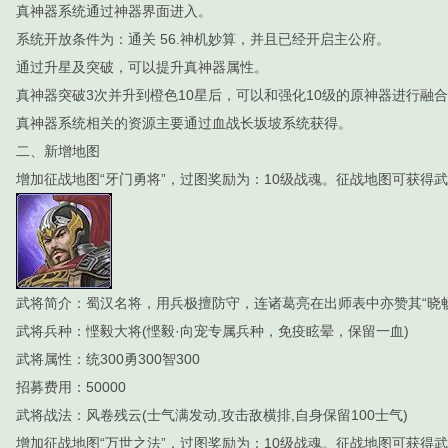
真神器系统通过神器界面进入。
系统开放条件为：通关 56.神机妙算，并且已经开启主公府。
通过升星及突破，可以提升真神器属性。
真神器突破3次并升到橙色10星后，可以和强化10级的原神器进行融
真神器系统相关的资源主要通过血战长坂坡系统获得。
二、新增地图
增加征战地图“牙门勇将”，过图奖励为：10级战魂。征战地图可获得武
武将简介：蜀汉名将，用兵极擅防守，连诸葛亮在出师表中亦赞其“晓畅
武将兵种：悭毅大将(悭毅·向宠专属兵种，免疫眩晕，保留一血)
武将属性：统300勇300智300
招募费用：50000
武将战法：风卷残云(士气满发动,攻击敌横排,自身保留100士气)
增加征战地图“万世之法”，过图奖励为：10级战魂。征战地图可获得武