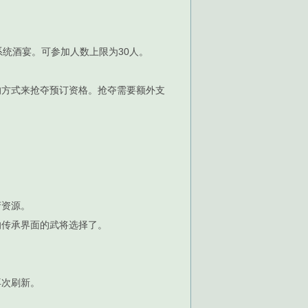
统酒宴。可参加人数上限为30人。
的方式来抢夺预订资格。抢夺需要额外支
府资源。
响传承界面的武将选择了。
再次刷新。
。