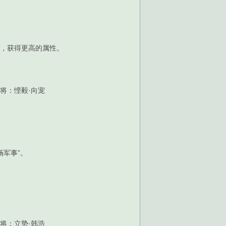
合，获得更高的属性。
将：悭毅·向宠
军事”。
将：立势·韩浩